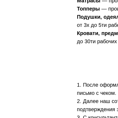
Матрасы
— прои
Топперы
— прои
Подушки, одея
от 3х до 5ти раб
Кровати, пред
до 30ти рабочих
1. После оформл
письмо с чеком.
2. Далее наш со
подтверждения з
3. С консультан