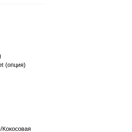
g
t (опция)
/Кокосовая