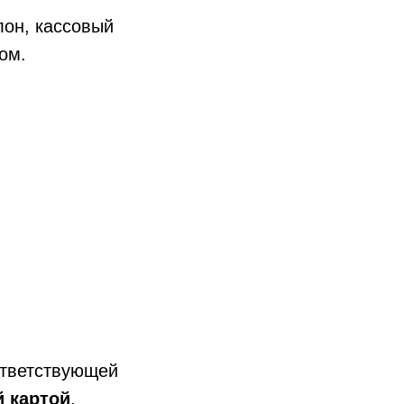
лон, кассовый
ом.
ответствующей
й картой
.