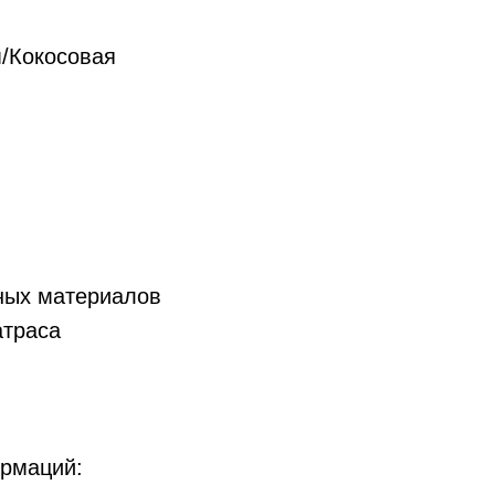
/Кокосовая
ных материалов
атраса
ормаций: