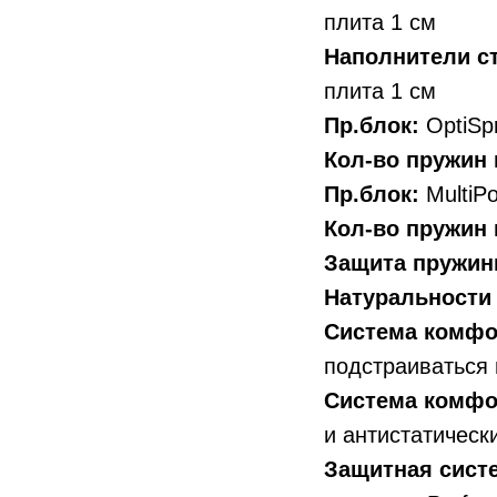
плита 1 см
Наполнители ст
плита 1 см
Пр.блок:
OptiSpr
Кол-во пружин н
Пр.блок:
MultiPo
Кол-во пружин н
Защита пружин
Натуральности
Система комфо
подстраиваться 
Система комфо
и антистатическ
Защитная сист