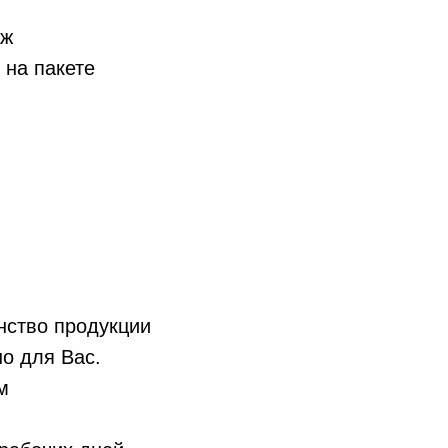
аж
 на пакете
нство продукции
о для Вас.
м