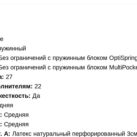
ne
ружинный
Без ограничений с пружинным блоком OptiSprin
ез ограничений с пружинным блоком MultiPocke
а:
27
олнителям:
22
есткость:
Да
дняя
:
Средняя
:
Средняя
. А:
Латекс натуральный перфорированный 3см