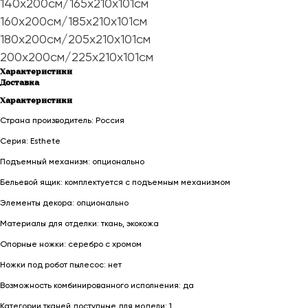
140х200см/165х210х101см
160х200см/185х210х101см
180х200см/205х210х101см
200х200см/225х210х101см
Характеристики
Доставка
Характеристики
Страна производитель: Россия
Серия: Esthete
Подъемный механизм: опционально
Бельевой ящик: комплектуется с подъемным механизмом
Элементы декора: опционально
Материалы для отделки: ткань, экокожа
Опорные ножки: серебро с хромом
Ножки под робот пылесос: нет
Возможность комбинированного исполнения: да
Категории тканей доступные для модели: 1