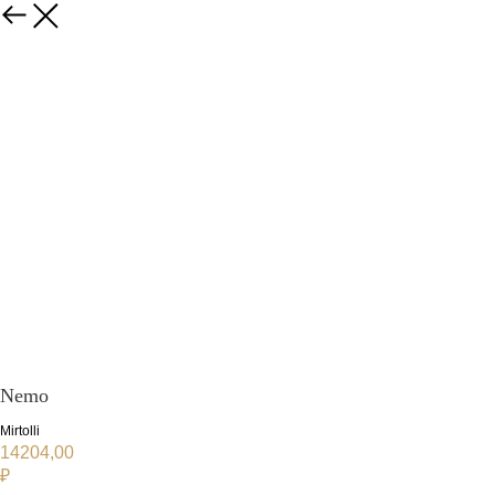
Nemo
Mirtolli
14204,00
₽