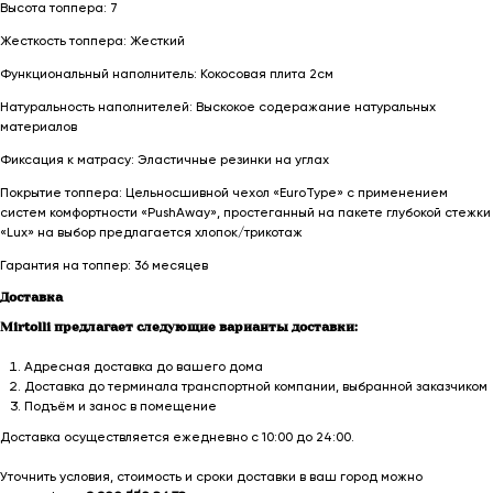
Высота топпера: 7
Жесткость топпера: Жесткий
Функциональный наполнитель: Кокосовая плита 2см
Натуральность наполнителей: Выскокое содеражание натуральных
материалов
Фиксация к матрасу: Эластичные резинки на углах
Покрытие топпера: Цельносшивной чехол «EuroType» c применением
систем комфортности «PushAway», простеганный на пакете глубокой стежки
«Lux» на выбор предлагается хлопок/трикотаж
Гарантия на топпер: 36 месяцев
Доставка
Mirtolli предлагает следующие варианты доставки:
Адресная доставка до вашего дома
Доставка до терминала транспортной компании, выбранной заказчиком
Подъём и занос в помещение
Доставка осуществляется ежедневно с 10:00 до 24:00.
Уточнить условия, стоимость и сроки доставки в ваш город можно