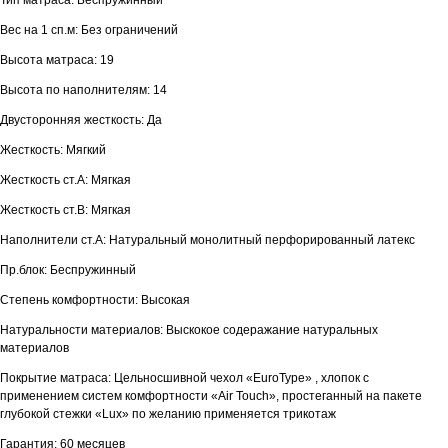
Тип матраса: Беспружинный
Вес на 1 сп.м: Без ограничений
Высота матраса: 19
Высота по наполнителям: 14
Двусторонняя жесткость: Да
Жесткость: Мягкий
Жесткость ст.A: Мягкая
Жесткость ст.В: Мягкая
Наполнители ст.А: Натуральный монолитный перфорированный латекс
Пр.блок: Беспружинный
Степень комфортности: Высокая
Натуральности материалов: Выскокое содеражание натуральных
материалов
Покрытие матраса: Цельносшивной чехол «EuroType» , хлопок c
применением систем комфортности «Air Touch», простеганный на пакете
глубокой стежки «Lux» по желанию применяется трикотаж
Гарантия: 60 месяцев